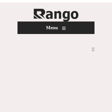
≡
Menu